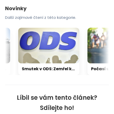
Novinky
Další zajímavé čtení z této kategorie.
 z fondu ani korunu na silnice, oznámil Půta. Ministerstvo krok vysvětluje
Smutek v ODS: Zemřel komunální politik z Mělnicka Stanislav Fiala
Líbil se vám tento článek?
Sdílejte ho!