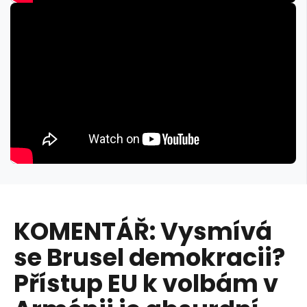
KOMENTÁŘ: Vysmívá
se Brusel demokracii?
Přístup EU k volbám v