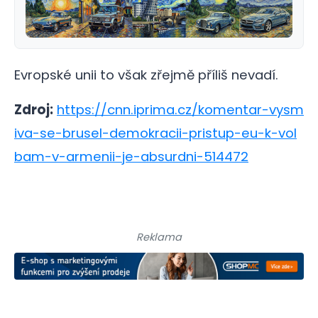
Evropské unii to však zřejmě příliš nevadí.
Zdroj:
https://cnn.iprima.cz/komentar-vysm
iva-se-brusel-demokracii-pristup-eu-k-vol
bam-v-armenii-je-absurdni-514472
Reklama