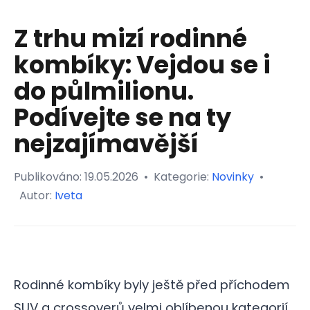
Z trhu mizí rodinné
kombíky: Vejdou se i
do půlmilionu.
Podívejte se na ty
nejzajímavější
Publikováno:
19.05.2026
•
Kategorie:
Novinky
•
Autor:
Iveta
Rodinné kombíky byly ještě před příchodem
SUV a crossoverů velmi oblíbenou kategorií