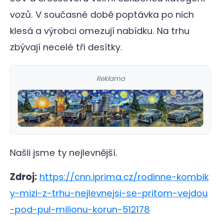
vozů. V současné době poptávka po nich
klesá a výrobci omezují nabídku. Na trhu
zbývají necelé tři desítky.
Reklama
Našli jsme ty nejlevnější.
Zdroj:
https://cnn.iprima.cz/rodinne-kombik
y-mizi-z-trhu-nejlevnejsi-se-pritom-vejdou
-pod-pul-milionu-korun-512178