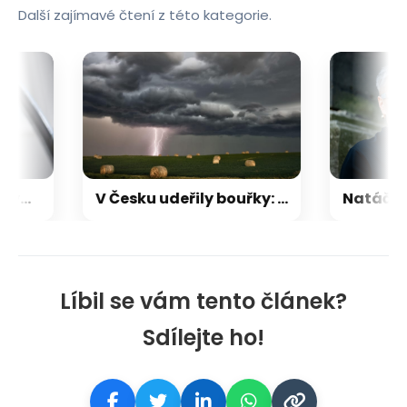
Další zajímavé čtení z této kategorie.
Na Praze 6 došlo k havárii potrubí. Bez pitné vody jsou tisíce lidí
V Česku udeřily bouřky: Hasiči zasahují u popadaných stromů, hrozí krupobití i nárazy větru
Líbil se vám tento článek?
Sdílejte ho!