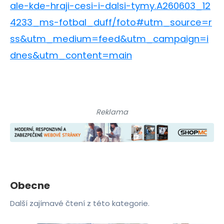
ale-kde-hraji-cesi-i-dalsi-tymy.A260603_12
4233_ms-fotbal_duff/foto#utm_source=r
ss&utm_medium=feed&utm_campaign=i
dnes&utm_content=main
Reklama
Obecne
Další zajímavé čtení z této kategorie.