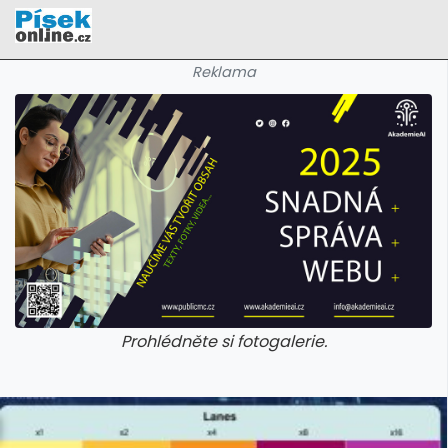
Reklama
Prohlédněte si fotogalerie.
galerie: cviky
galerie: cviky