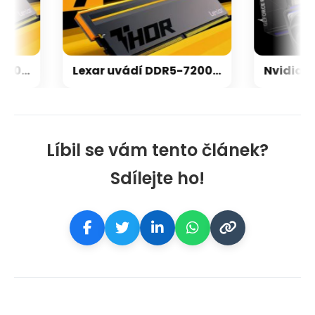
Lexar uvádí DDR5-7200 v 32GB kitu s čipy od čínské CXMT, vyjdou na ~15500 Kč
Lexar uvádí DDR5-7200 v 32GB kitu s čipy od čínské CXMT, vyjdou na ~15500 Kč
Líbil se vám tento článek?
Sdílejte ho!