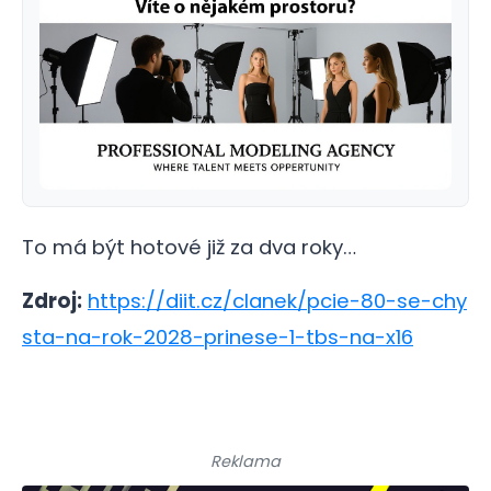
To má být hotové již za dva roky…
Zdroj:
https://diit.cz/clanek/pcie-80-se-chy
sta-na-rok-2028-prinese-1-tbs-na-x16
Reklama